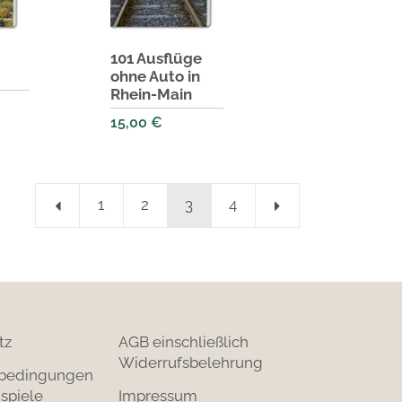
101 Ausflüge
ohne Auto in
Rhein-Main
15,00
€
1
2
3
4
tz
AGB einschließlich
Widerrufsbelehrung
bedingungen
spiele
Impressum