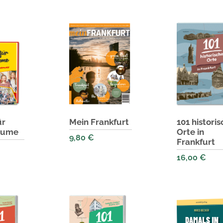
ür
Mein Frankfurt
101 histori
äume
Orte in
9,80
€
Frankfurt
16,00
€