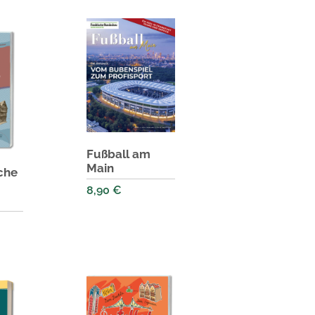
Fußball am
Main
sche
8,90
€