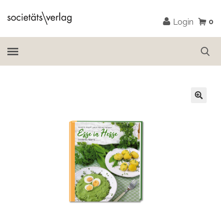
0
Login
🔍