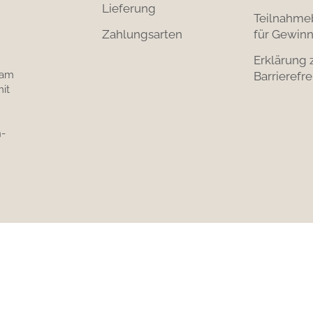
Lieferung
Teilnahme
Zahlungsarten
für Gewinn
Erklärung 
 am
Barrierefre
it
-