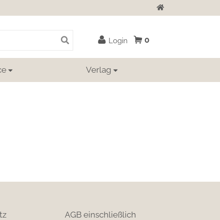
Zur Startseite
0
Login
ce
Verlag
tz
AGB einschließlich