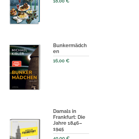
18,00
€
Bunkermädch
en
16,00
€
Damals in
Frankfurt: Die
Jahre 1846–
1945
40,00
€