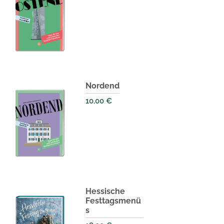
Nordend
10,00
€
Hessische
Festtagsmenü
s