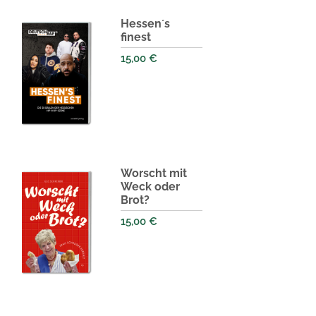
Hessen´s
finest
15,00
€
Worscht mit
Weck oder
Brot?
15,00
€