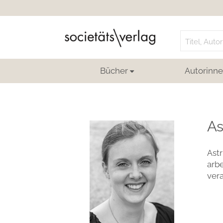
Search
for:
Bücher
Autorinne
As
Astr
arbe
vera