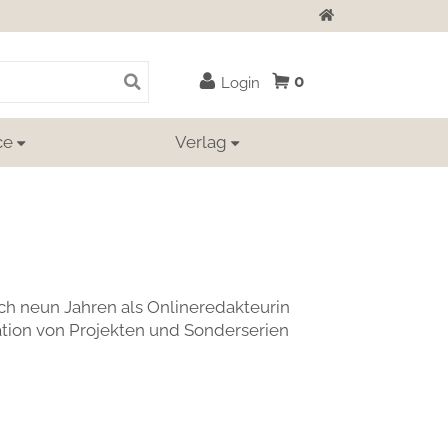
Zur Startseite
0
Login
ce
Verlag
ach neun Jahren als Onlineredakteurin
isation von Projekten und Sonderserien