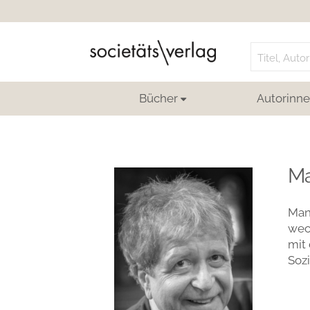
Search
for:
Bücher
Autorinne
Ma
Manf
wech
mit 
Soz