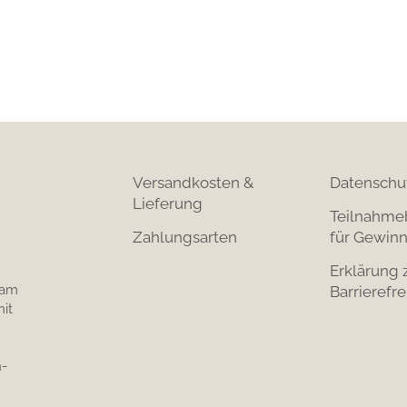
Versandkosten &
Datenschu
Lieferung
Teilnahme
Zahlungsarten
für Gewinn
Erklärung 
 am
Barrierefre
it
-