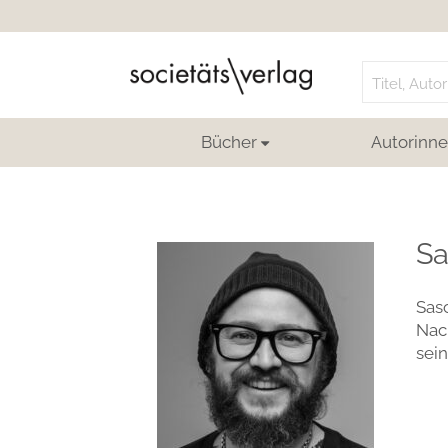
Search
for:
Bücher
Autorinne
Sa
Sasc
Nach
sein