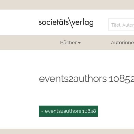
Search
for:
Bücher
Autorinne
events2authors 1085
« events2authors 10848