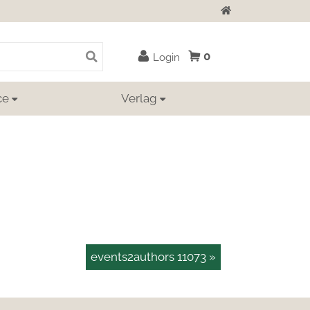
Zur Startseite
0
Login
ce
Verlag
events2authors 11073 »