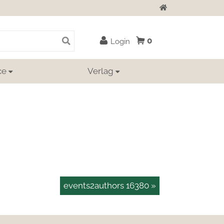
Zur Startseite
0
Login
ce
Verlag
events2authors 16380 »