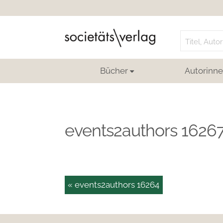
Search
for:
Bücher
Autorinne
events2authors 1626
« events2authors 16264