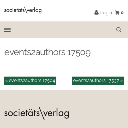
0
Login
events2authors 17509
« events2authors 17504
events2authors 17537 »