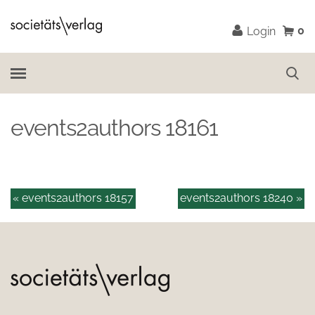
0
Login
events2authors 18161
« events2authors 18157
events2authors 18240 »