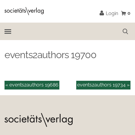
0
Login
events2authors 19700
« events2authors 19686
events2authors 19734 »