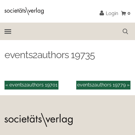
0
Login
events2authors 19735
« events2authors 19701
events2authors 19779 »