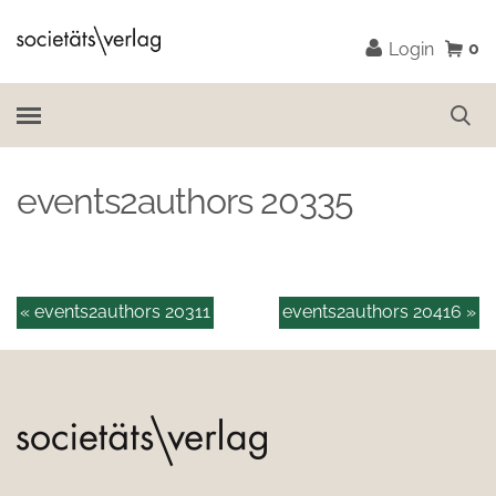
0
Login
events2authors 20335
« events2authors 20311
events2authors 20416 »