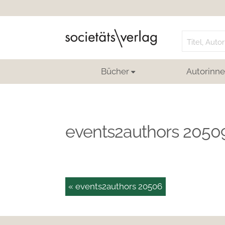
Search
for:
Bücher
Autorinne
events2authors 2050
« events2authors 20506