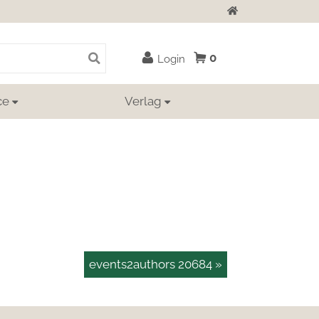
Zur Startseite
0
Login
ce
Verlag
events2authors 20684 »