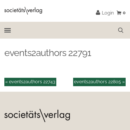
0
Login
events2authors 22791
« events2authors 22743
events2authors 22805 »