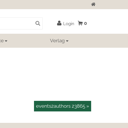
Zur Startseite
0
Login
ce
Verlag
events2authors 23865 »