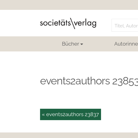
Search
for:
Bücher
Autorinne
events2authors 2385
« events2authors 23837