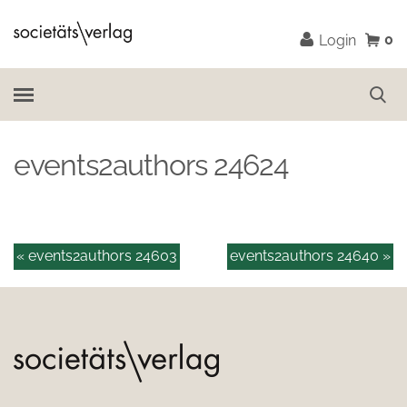
0
Login
events2authors 24624
« events2authors 24603
events2authors 24640 »