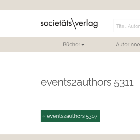
Search
for:
Bücher
Autorinne
events2authors 5311
« events2authors 5307