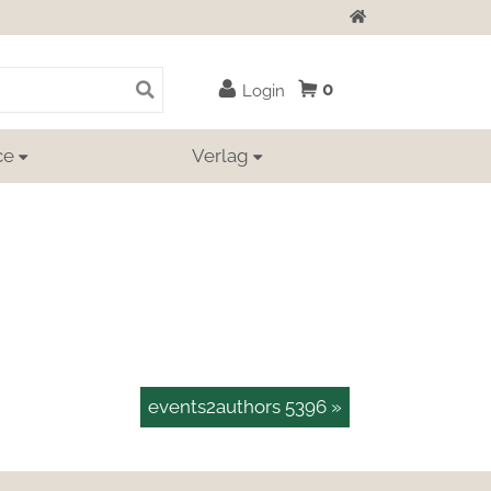
Zur Startseite
0
Login
ce
Verlag
events2authors 5396 »