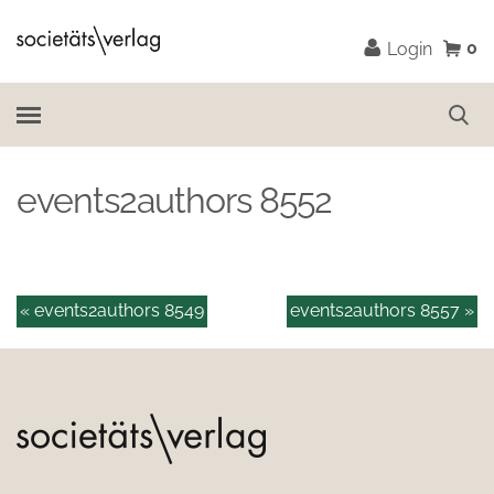
0
Login
events2authors 8552
« events2authors 8549
events2authors 8557 »