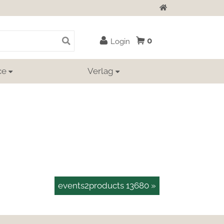
Zur Startseite
0
Login
ce
Verlag
events2products 13680 »