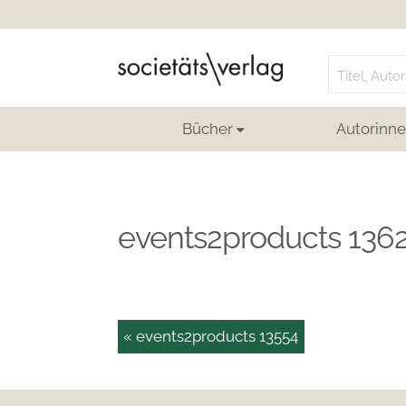
Search
for:
Bücher
Autorinne
events2products 136
« events2products 13554