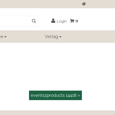
Zur Startseite
0
Login
ce
Verlag
events2products 14418 »