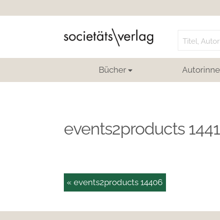
Search
for:
Bücher
Autorinne
events2products 1441
« events2products 14406