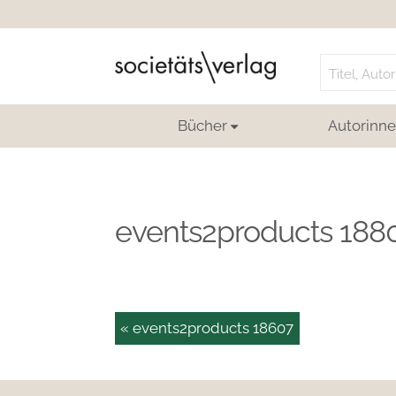
Search
for:
Bücher
Autorinne
events2products 188
« events2products 18607