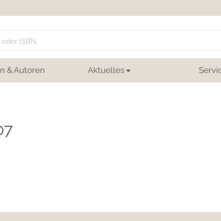
n & Autoren
Aktuelles
Servi
07