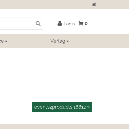
Zur Startseite
0
Login
ce
Verlag
events2products 18812 »