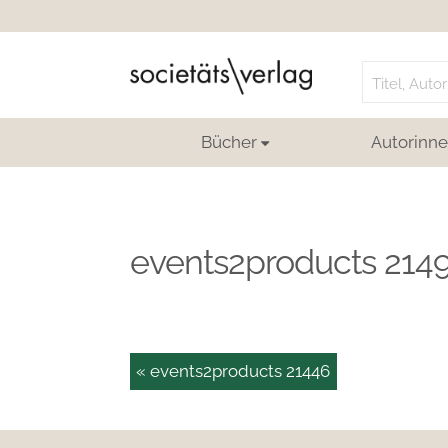
Search
for:
Bücher
Autorinne
events2products 214
« events2products 21446