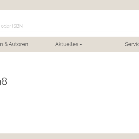
n & Autoren
Aktuelles
Servi
98