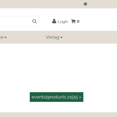
Zur Startseite
0
Login
ce
Verlag
events2products 21515 »