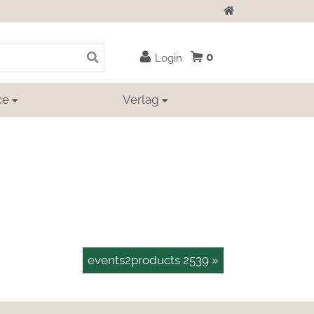
Zur Startseite
0
Login
ce
Verlag
events2products 2539 »