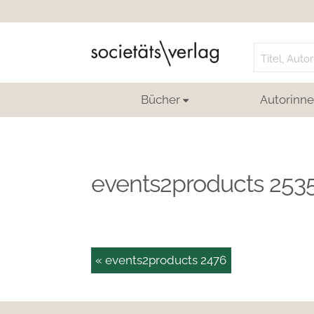
Search
for:
Bücher
Autorinne
events2products 253
« events2products 2476