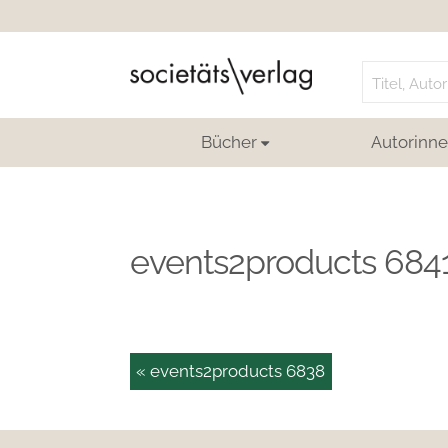
Search
for:
Bücher
Autorinne
events2products 684
« events2products 6838