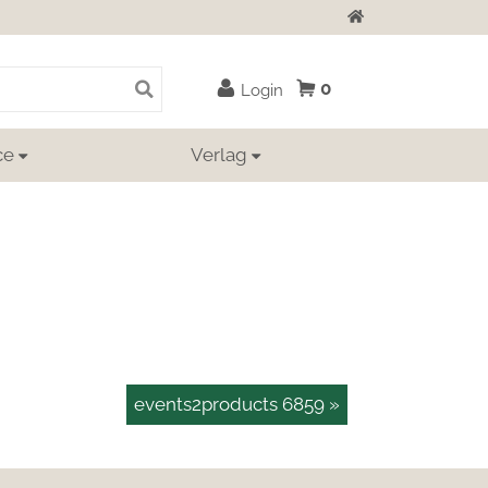
Zur Startseite
0
Login
ce
Verlag
events2products 6859 »