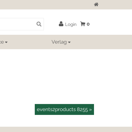
Zur Startseite
0
Login
ce
Verlag
events2products 8255 »