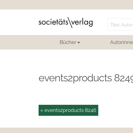
Search
for:
Bücher
Autorinne
events2products 824
« events2products 8246