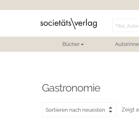
Search
for:
Bücher
Autorinne
Gastronomie
Zeigt a
Sortieren nach neuesten