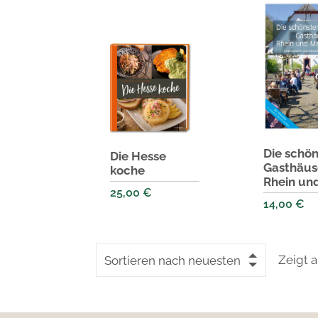
Die schö
Die Hesse
Gasthäus
koche
Rhein un
25,00
€
14,00
€
Zeigt a
Sortieren nach neuesten