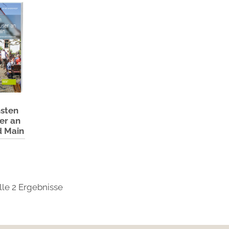
nsten
er an
d Main
lle 2 Ergebnisse