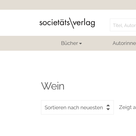
Search
for:
Bücher
Autorinne
Wein
Zeigt a
Sortieren nach neuesten