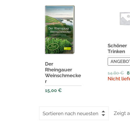
Schöner
Trinken
ANGEBOT
Der
Rheingauer
14,80
€
8
Weinschmecke
Nicht lief
r
15,00
€
Zeigt a
Sortieren nach neuesten