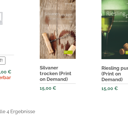
!
Silvaner
Riesling pu
,00
€
trocken (Print
(Print on
erbar
on Demand)
Demand)
15,00
€
15,00
€
lle 4 Ergebnisse