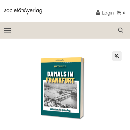
0
Login
🔍