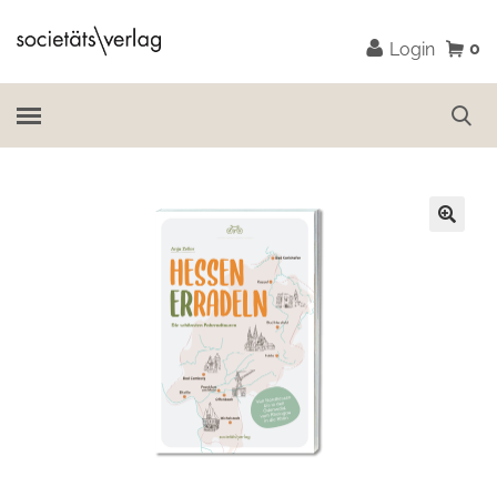
0
Login
🔍