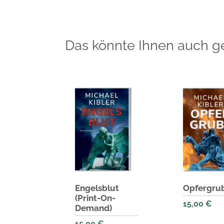
Das könnte Ihnen auch ge
Engelsblut
Opfergru
(Print-On-
15,00
€
Demand)
15,00
€