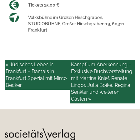
Tickets 15,00 €
Volksbühne im Großen Hirschgraben,
STUDIOBÜHNE, Großer Hirschgraben 19, 60311
Frankfurt
« Jüdisches Leben in
Kampf um Anerkennung –
Frankfurt – Damals in
Exklusive Buchvorstellung
Frankfurt Spezial mit Mirco
mit Martina Knief, Renate
Becker
Lingor, Julia Boike, Regina
Senkler und weiteren
Gästen »